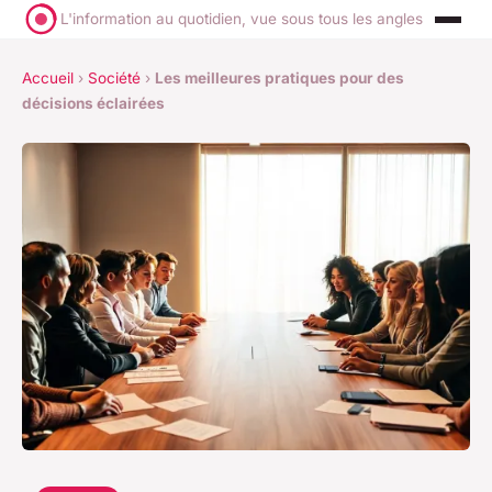
L'information au quotidien, vue sous tous les angles
Accueil
›
Société
›
Les meilleures pratiques pour des
décisions éclairées