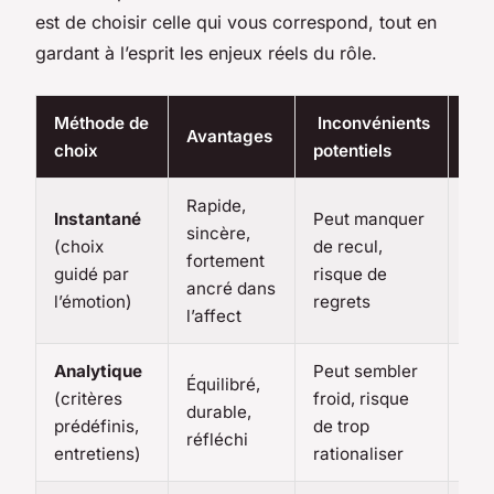
est de choisir celle qui vous correspond, tout en
gardant à l’esprit les enjeux réels du rôle.
Méthode de
Inconvénients
Re
Avantages
choix
potentiels
d’u
Rapide,
Instantané
Peut manquer
Pou
sincère,
(choix
de recul,
trè
fortement
guidé par
risque de
sta
ancré dans
l’émotion)
regrets
ass
l’affect
Analytique
Peut sembler
Ide
Équilibré,
(critères
froid, risque
fam
durable,
prédéfinis,
de trop
re
réfléchi
entretiens)
rationaliser
élo