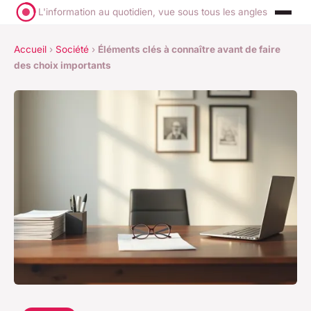
L'information au quotidien, vue sous tous les angles
Accueil
›
Société
›
Éléments clés à connaître avant de faire
des choix importants