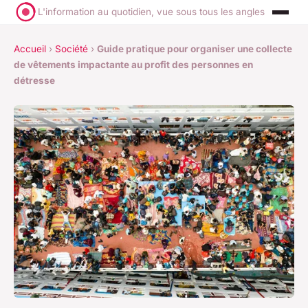
L'information au quotidien, vue sous tous les angles
Accueil
›
Société
›
Guide pratique pour organiser une collecte
de vêtements impactante au profit des personnes en
détresse