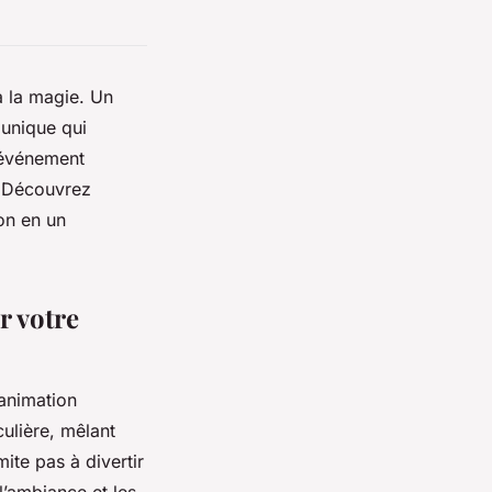
 la magie. Un
 unique qui
n événement
. Découvrez
on en un
r votre
animation
ulière, mêlant
ite pas à divertir
l’ambiance et les