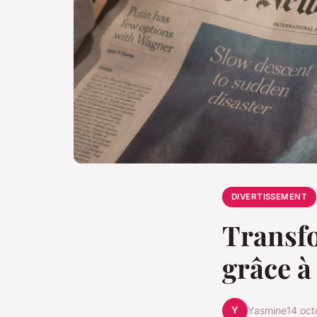
DIVERTISSEMENT
Transfo
grâce à
Y
Yasmine
14 oc