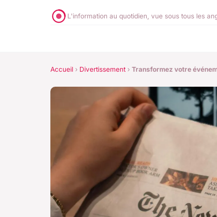
L'information au quotidien, vue sous tous les an
Accueil
›
Divertissement
›
Transformez votre événeme