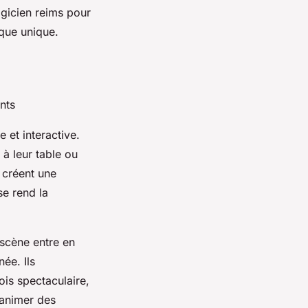
agicien reims pour
que unique.
nts
 et interactive.
à leur table ou
 créent une
se rend la
 scène entre en
ée. Ils
ois spectaculaire,
 animer des