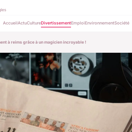
gles
Accueil
Actu
Culture
Divertissement
Emploi
Environnement
Société
nt à reims grâce à un magicien incroyable !