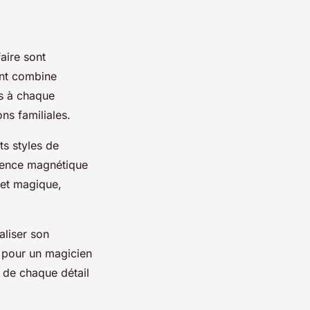
aire sont
ent combine
és à chaque
ons familiales.
ts styles de
ésence magnétique
 et magique,
aliser son
t pour un magicien
n de chaque détail