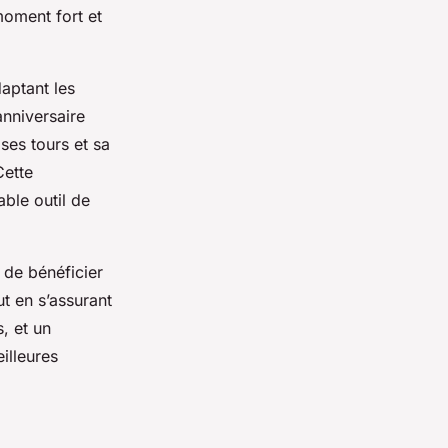
moment fort et
aptant les
anniversaire
ses tours et sa
Cette
able outil de
 de bénéficier
ut en s’assurant
, et un
illeures