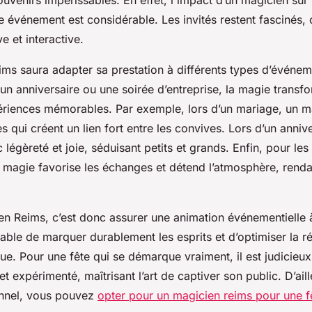
e événement est considérable. Les invités restent fascinés, 
e et interactive.
ms saura adapter sa prestation à différents types d’événem
un anniversaire ou une soirée d’entreprise, la magie tran
périences mémorables. Par exemple, lors d’un mariage, un 
es qui créent un lien fort entre les convives. Lors d’un anniv
 légèreté et joie, séduisant petits et grands. Enfin, pour l
a magie favorise les échanges et détend l’atmosphère, rendan
en Reims, c’est donc assurer une animation événementielle à
able de marquer durablement les esprits et d’optimiser la ré
. Pour une fête qui se démarque vraiment, il est judicieux
et expérimenté, maîtrisant l’art de captiver son public. D’ail
nnel, vous pouvez
opter pour un magicien reims pour une 