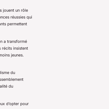
 jouent un rôle
ences réussies qui
ants permettent
en a transformé
récits insistent
 moins jeunes.
alisme du
rassemblement
alité du
ieux d’opter pour