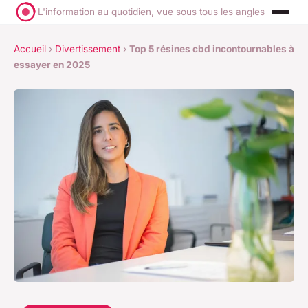
L'information au quotidien, vue sous tous les angles
Accueil
›
Divertissement
›
Top 5 résines cbd incontournables à
essayer en 2025