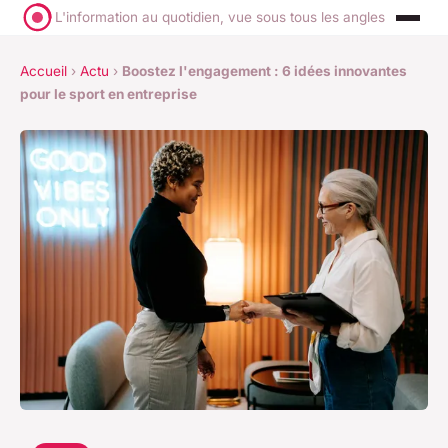
L'information au quotidien, vue sous tous les angles
Accueil
›
Actu
›
Boostez l'engagement : 6 idées innovantes
pour le sport en entreprise